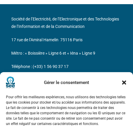
Société de l’Electricité, de l’Electronique et des Technologies
de l’Information et de la Communication
17 rue de l’Amiral Hamelin
75116 Paris
Métro : « Boissière » Ligne 6 et « Iéna » Ligne 9
Téléphone : (+33) 1 56 90 37 17
N° de SIREN : 785 393 232, Code APE : 9412Z TVA intra-
Gérer le consentement
communautaire : FR44 785 393 232
Pour offrir les meilleures expériences, nous utilisons des technologies telles
Bicentenaire des découvertes d’André-
que les cookies pour stocker et/ou accéder aux informations des appareils.
Marie Ampère
Le fait de consentir à ces technologies nous permettra de traiter des
données telles que le comportement de navigation ou les ID uniques sur ce
site. Le fait de ne pas consentir ou de retirer son consentement peut avoir
Mentions légales
un effet négatif sur certaines caractéristiques et fonctions.