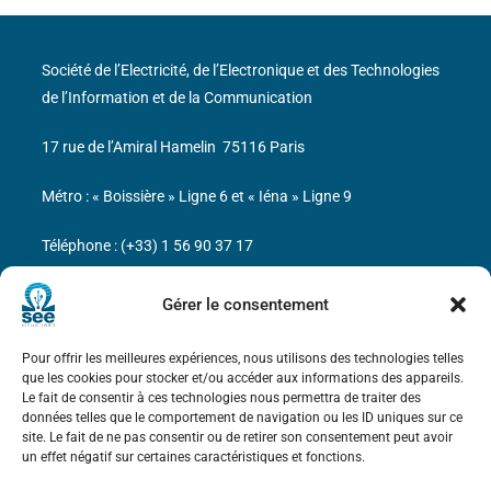
Société de l’Electricité, de l’Electronique et des Technologies
de l’Information et de la Communication
17 rue de l’Amiral Hamelin
75116 Paris
Métro : « Boissière » Ligne 6 et « Iéna » Ligne 9
Téléphone : (+33) 1 56 90 37 17
N° de SIREN : 785 393 232, Code APE : 9412Z TVA intra-
Gérer le consentement
communautaire : FR44 785 393 232
Pour offrir les meilleures expériences, nous utilisons des technologies telles
Bicentenaire des découvertes d’André-
que les cookies pour stocker et/ou accéder aux informations des appareils.
Marie Ampère
Le fait de consentir à ces technologies nous permettra de traiter des
données telles que le comportement de navigation ou les ID uniques sur ce
site. Le fait de ne pas consentir ou de retirer son consentement peut avoir
Mentions légales
un effet négatif sur certaines caractéristiques et fonctions.