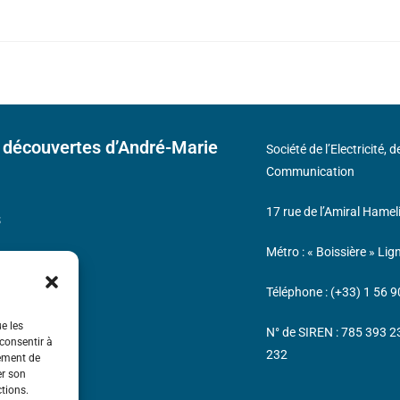
 découvertes d’André-Marie
Société de l’Electricité, 
Communication
17 rue de l’Amiral Hamel
s
Métro : « Boissière » Lig
Téléphone : (+33) 1 56 9
ue les
N° de SIREN : 785 393 
 consentir à
232
tement de
er son
ctions.