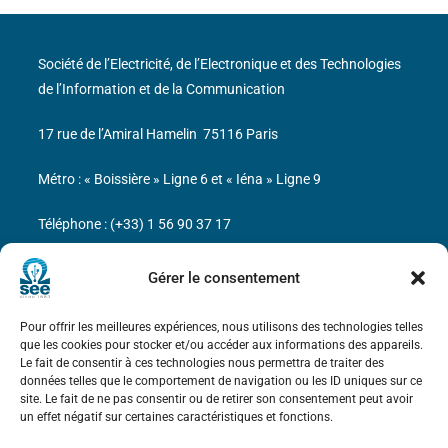
Société de l’Electricité, de l’Electronique et des Technologies
de l’Information et de la Communication
17 rue de l’Amiral Hamelin
75116 Paris
Métro : « Boissière » Ligne 6 et « Iéna » Ligne 9
Téléphone : (+33) 1 56 90 37 17
N° de SIREN : 785 393 232, Code APE : 9412Z TVA intra-
Gérer le consentement
communautaire : FR44 785 393 232
Pour offrir les meilleures expériences, nous utilisons des technologies telles
Bicentenaire des découvertes d’André-
que les cookies pour stocker et/ou accéder aux informations des appareils.
Marie Ampère
Le fait de consentir à ces technologies nous permettra de traiter des
données telles que le comportement de navigation ou les ID uniques sur ce
site. Le fait de ne pas consentir ou de retirer son consentement peut avoir
Mentions légales
un effet négatif sur certaines caractéristiques et fonctions.