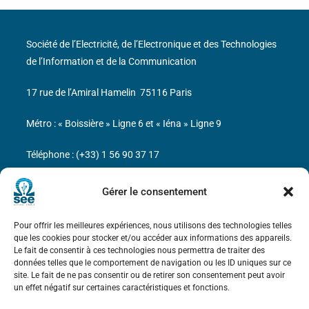
Société de l’Electricité, de l’Electronique et des Technologies
de l’Information et de la Communication
17 rue de l’Amiral Hamelin
75116 Paris
Métro : « Boissière » Ligne 6 et « Iéna » Ligne 9
Téléphone : (+33) 1 56 90 37 17
N° de SIREN : 785 393 232, Code APE : 9412Z TVA intra-
Gérer le consentement
communautaire : FR44 785 393 232
Pour offrir les meilleures expériences, nous utilisons des technologies telles
Bicentenaire des découvertes d’André-
que les cookies pour stocker et/ou accéder aux informations des appareils.
Marie Ampère
Le fait de consentir à ces technologies nous permettra de traiter des
données telles que le comportement de navigation ou les ID uniques sur ce
site. Le fait de ne pas consentir ou de retirer son consentement peut avoir
Mentions légales
un effet négatif sur certaines caractéristiques et fonctions.