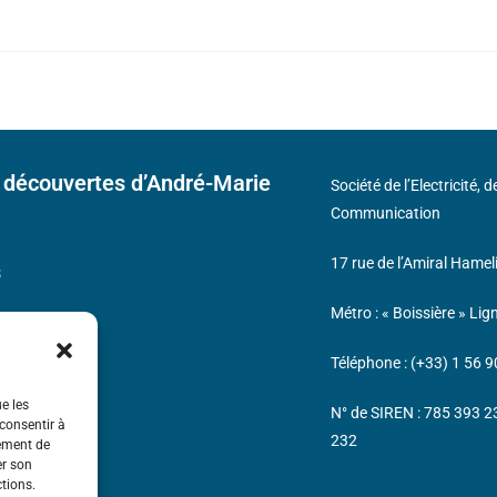
 découvertes d’André-Marie
Société de l’Electricité, 
Communication
17 rue de l’Amiral Hamel
s
Métro : « Boissière » Lig
Téléphone : (+33) 1 56 9
ue les
N° de SIREN : 785 393 
 consentir à
232
tement de
er son
ctions.