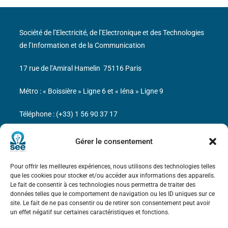
Société de l’Electricité, de l’Electronique et des Technologies
de l’Information et de la Communication
17 rue de l’Amiral Hamelin
75116 Paris
Métro : « Boissière » Ligne 6 et « Iéna » Ligne 9
Téléphone : (+33) 1 56 90 37 17
N° de SIREN : 785 393 232, Code APE : 9412Z TVA intra-
Gérer le consentement
communautaire : FR44 785 393 232
Pour offrir les meilleures expériences, nous utilisons des technologies telles
Bicentenaire des découvertes d’André-
que les cookies pour stocker et/ou accéder aux informations des appareils.
Marie Ampère
Le fait de consentir à ces technologies nous permettra de traiter des
données telles que le comportement de navigation ou les ID uniques sur ce
site. Le fait de ne pas consentir ou de retirer son consentement peut avoir
Mentions légales
un effet négatif sur certaines caractéristiques et fonctions.