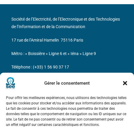
Société de l’Electricité, de l’Electronique et des Technologies
de l’Information et de la Communication
17 rue de l’Amiral Hamelin
75116 Paris
Métro : « Boissière » Ligne 6 et « Iéna » Ligne 9
Téléphone : (+33) 1 56 90 37 17
N° de SIREN : 785 393 232, Code APE : 9412Z TVA intra-
Gérer le consentement
communautaire : FR44 785 393 232
Pour offrir les meilleures expériences, nous utilisons des technologies telles
Bicentenaire des découvertes d’André-
que les cookies pour stocker et/ou accéder aux informations des appareils.
Marie Ampère
Le fait de consentir à ces technologies nous permettra de traiter des
données telles que le comportement de navigation ou les ID uniques sur ce
site. Le fait de ne pas consentir ou de retirer son consentement peut avoir
Mentions légales
un effet négatif sur certaines caractéristiques et fonctions.