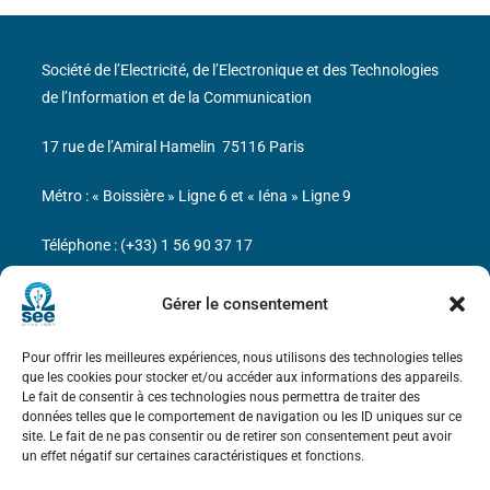
Société de l’Electricité, de l’Electronique et des Technologies
de l’Information et de la Communication
17 rue de l’Amiral Hamelin
75116 Paris
Métro : « Boissière » Ligne 6 et « Iéna » Ligne 9
Téléphone : (+33) 1 56 90 37 17
N° de SIREN : 785 393 232, Code APE : 9412Z TVA intra-
Gérer le consentement
communautaire : FR44 785 393 232
Pour offrir les meilleures expériences, nous utilisons des technologies telles
Bicentenaire des découvertes d’André-
que les cookies pour stocker et/ou accéder aux informations des appareils.
Marie Ampère
Le fait de consentir à ces technologies nous permettra de traiter des
données telles que le comportement de navigation ou les ID uniques sur ce
site. Le fait de ne pas consentir ou de retirer son consentement peut avoir
Mentions légales
un effet négatif sur certaines caractéristiques et fonctions.