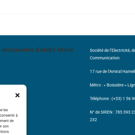
 découvertes d’André-Marie
Société de l’Electricité, 
Communication
17 rue de l’Amiral Hamel
s
Métro : « Boissière » Lig
Téléphone : (+33) 1 56 9
ue les
N° de SIREN : 785 393 
 consentir à
232
tement de
er son
ctions.