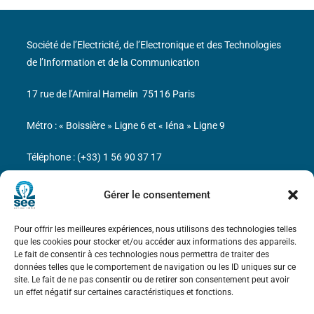
Société de l’Electricité, de l’Electronique et des Technologies
de l’Information et de la Communication
17 rue de l’Amiral Hamelin
75116 Paris
Métro : « Boissière » Ligne 6 et « Iéna » Ligne 9
Téléphone : (+33) 1 56 90 37 17
N° de SIREN : 785 393 232, Code APE : 9412Z TVA intra-
Gérer le consentement
communautaire : FR44 785 393 232
Pour offrir les meilleures expériences, nous utilisons des technologies telles
Bicentenaire des découvertes d’André-
que les cookies pour stocker et/ou accéder aux informations des appareils.
Marie Ampère
Le fait de consentir à ces technologies nous permettra de traiter des
données telles que le comportement de navigation ou les ID uniques sur ce
site. Le fait de ne pas consentir ou de retirer son consentement peut avoir
Mentions légales
un effet négatif sur certaines caractéristiques et fonctions.