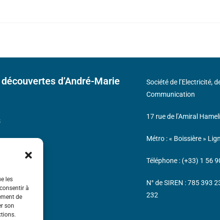
 découvertes d’André-Marie
Société de l’Electricité, 
Communication
17 rue de l’Amiral Hamel
s
Métro : « Boissière » Lig
Téléphone : (+33) 1 56 9
ue les
N° de SIREN : 785 393 
 consentir à
232
tement de
er son
ctions.