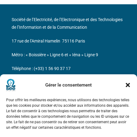
Société de l’Electricité, de l’Electronique et des Technologies
de l’Information et de la Communication
17 rue de l’Amiral Hamelin
75116 Paris
Métro : « Boissière » Ligne 6 et « Iéna » Ligne 9
Téléphone : (+33) 1 56 90 37 17
N° de SIREN : 785 393 232, Code APE : 9412Z TVA intra-
Gérer le consentement
communautaire : FR44 785 393 232
Pour offrir les meilleures expériences, nous utilisons des technologies telles
Bicentenaire des découvertes d’André-
que les cookies pour stocker et/ou accéder aux informations des appareils.
Marie Ampère
Le fait de consentir à ces technologies nous permettra de traiter des
données telles que le comportement de navigation ou les ID uniques sur ce
site. Le fait de ne pas consentir ou de retirer son consentement peut avoir
Mentions légales
un effet négatif sur certaines caractéristiques et fonctions.