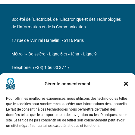
Société de l’Electricité, de l’Electronique et des Technologies
de l’Information et de la Communication
17 rue de l’Amiral Hamelin
75116 Paris
Métro : « Boissière » Ligne 6 et « Iéna » Ligne 9
Téléphone : (+33) 1 56 90 37 17
N° de SIREN : 785 393 232, Code APE : 9412Z TVA intra-
Gérer le consentement
communautaire : FR44 785 393 232
Pour offrir les meilleures expériences, nous utilisons des technologies telles
Bicentenaire des découvertes d’André-
que les cookies pour stocker et/ou accéder aux informations des appareils.
Marie Ampère
Le fait de consentir à ces technologies nous permettra de traiter des
données telles que le comportement de navigation ou les ID uniques sur ce
site. Le fait de ne pas consentir ou de retirer son consentement peut avoir
Mentions légales
un effet négatif sur certaines caractéristiques et fonctions.