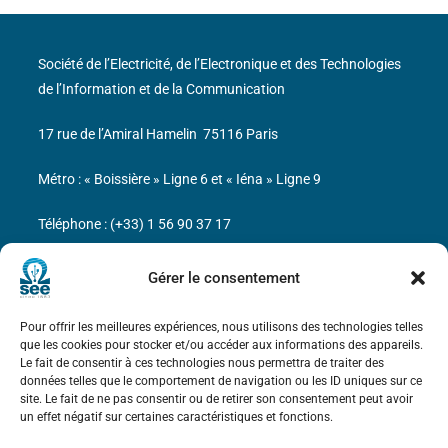
Société de l’Electricité, de l’Electronique et des Technologies
de l’Information et de la Communication
17 rue de l’Amiral Hamelin
75116 Paris
Métro : « Boissière » Ligne 6 et « Iéna » Ligne 9
Téléphone : (+33) 1 56 90 37 17
N° de SIREN : 785 393 232, Code APE : 9412Z TVA intra-
Gérer le consentement
communautaire : FR44 785 393 232
Pour offrir les meilleures expériences, nous utilisons des technologies telles
Bicentenaire des découvertes d’André-
que les cookies pour stocker et/ou accéder aux informations des appareils.
Marie Ampère
Le fait de consentir à ces technologies nous permettra de traiter des
données telles que le comportement de navigation ou les ID uniques sur ce
site. Le fait de ne pas consentir ou de retirer son consentement peut avoir
Mentions légales
un effet négatif sur certaines caractéristiques et fonctions.