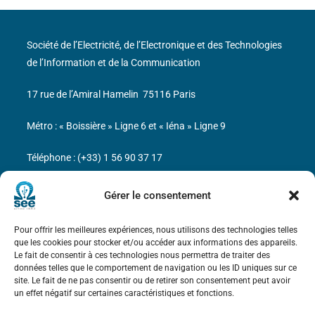
Société de l’Electricité, de l’Electronique et des Technologies
de l’Information et de la Communication
17 rue de l’Amiral Hamelin
75116 Paris
Métro : « Boissière » Ligne 6 et « Iéna » Ligne 9
Téléphone : (+33) 1 56 90 37 17
N° de SIREN : 785 393 232, Code APE : 9412Z TVA intra-
Gérer le consentement
communautaire : FR44 785 393 232
Pour offrir les meilleures expériences, nous utilisons des technologies telles
Bicentenaire des découvertes d’André-
que les cookies pour stocker et/ou accéder aux informations des appareils.
Marie Ampère
Le fait de consentir à ces technologies nous permettra de traiter des
données telles que le comportement de navigation ou les ID uniques sur ce
site. Le fait de ne pas consentir ou de retirer son consentement peut avoir
Mentions légales
un effet négatif sur certaines caractéristiques et fonctions.