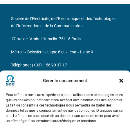
Société de l’Electricité, de l’Electronique et des Technologies
de l’Information et de la Communication
17 rue de l’Amiral Hamelin
75116 Paris
Métro : « Boissière » Ligne 6 et « Iéna » Ligne 9
Téléphone : (+33) 1 56 90 37 17
N° de SIREN : 785 393 232, Code APE : 9412Z TVA intra-
Gérer le consentement
communautaire : FR44 785 393 232
Pour offrir les meilleures expériences, nous utilisons des technologies telles
Bicentenaire des découvertes d’André-
que les cookies pour stocker et/ou accéder aux informations des appareils.
Marie Ampère
Le fait de consentir à ces technologies nous permettra de traiter des
données telles que le comportement de navigation ou les ID uniques sur ce
site. Le fait de ne pas consentir ou de retirer son consentement peut avoir
Mentions légales
un effet négatif sur certaines caractéristiques et fonctions.