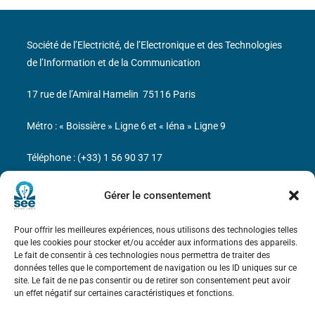
Société de l’Electricité, de l’Electronique et des Technologies
de l’Information et de la Communication
17 rue de l’Amiral Hamelin
75116 Paris
Métro : « Boissière » Ligne 6 et « Iéna » Ligne 9
Téléphone : (+33) 1 56 90 37 17
N° de SIREN : 785 393 232, Code APE : 9412Z TVA intra-
Gérer le consentement
communautaire : FR44 785 393 232
Pour offrir les meilleures expériences, nous utilisons des technologies telles
Bicentenaire des découvertes d’André-
que les cookies pour stocker et/ou accéder aux informations des appareils.
Marie Ampère
Le fait de consentir à ces technologies nous permettra de traiter des
données telles que le comportement de navigation ou les ID uniques sur ce
site. Le fait de ne pas consentir ou de retirer son consentement peut avoir
Mentions légales
un effet négatif sur certaines caractéristiques et fonctions.