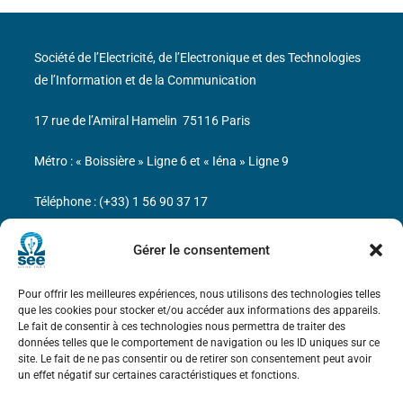
Société de l’Electricité, de l’Electronique et des Technologies
de l’Information et de la Communication
17 rue de l’Amiral Hamelin
75116 Paris
Métro : « Boissière » Ligne 6 et « Iéna » Ligne 9
Téléphone : (+33) 1 56 90 37 17
N° de SIREN : 785 393 232, Code APE : 9412Z TVA intra-
Gérer le consentement
communautaire : FR44 785 393 232
Pour offrir les meilleures expériences, nous utilisons des technologies telles
Bicentenaire des découvertes d’André-
que les cookies pour stocker et/ou accéder aux informations des appareils.
Marie Ampère
Le fait de consentir à ces technologies nous permettra de traiter des
données telles que le comportement de navigation ou les ID uniques sur ce
site. Le fait de ne pas consentir ou de retirer son consentement peut avoir
Mentions légales
un effet négatif sur certaines caractéristiques et fonctions.