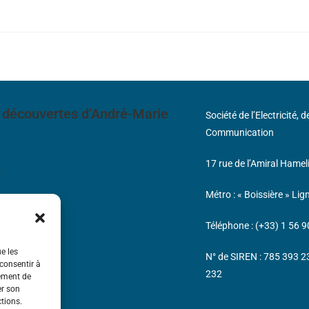
 découvertes d’André-Marie
Société de l’Electricité, 
Communication
17 rue de l’Amiral Hamel
s
Métro : « Boissière » Lig
Téléphone : (+33) 1 56 9
ue les
N° de SIREN : 785 393 
 consentir à
232
tement de
er son
ctions.