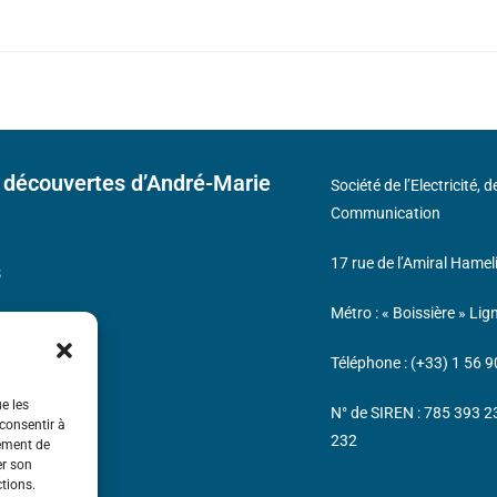
 découvertes d’André-Marie
Société de l’Electricité, 
Communication
17 rue de l’Amiral Hamel
s
Métro : « Boissière » Lig
Téléphone : (+33) 1 56 9
ue les
N° de SIREN : 785 393 
 consentir à
232
tement de
er son
ctions.