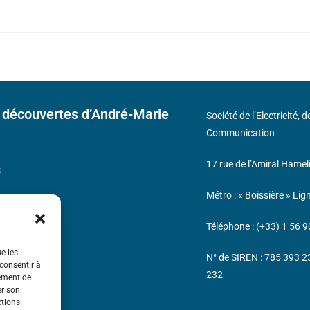
 découvertes d’André-Marie
Société de l’Electricité, 
Communication
17 rue de l’Amiral Hamel
s
Métro : « Boissière » Lig
Téléphone : (+33) 1 56 9
ue les
N° de SIREN : 785 393 
 consentir à
232
tement de
er son
ctions.