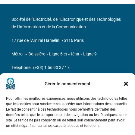
Société de l’Electricité, de l’Electronique et des Technologies
de l’Information et de la Communication
17 rue de l’Amiral Hamelin
75116 Paris
Métro : « Boissière » Ligne 6 et « Iéna » Ligne 9
Téléphone : (+33) 1 56 90 37 17
N° de SIREN : 785 393 232, Code APE : 9412Z TVA intra-
Gérer le consentement
communautaire : FR44 785 393 232
Pour offrir les meilleures expériences, nous utilisons des technologies telles
Bicentenaire des découvertes d’André-
que les cookies pour stocker et/ou accéder aux informations des appareils.
Marie Ampère
Le fait de consentir à ces technologies nous permettra de traiter des
données telles que le comportement de navigation ou les ID uniques sur ce
site. Le fait de ne pas consentir ou de retirer son consentement peut avoir
Mentions légales
un effet négatif sur certaines caractéristiques et fonctions.