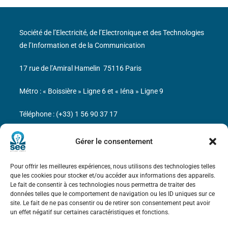
Société de l’Electricité, de l’Electronique et des Technologies
de l’Information et de la Communication
17 rue de l’Amiral Hamelin
75116 Paris
Métro : « Boissière » Ligne 6 et « Iéna » Ligne 9
Téléphone : (+33) 1 56 90 37 17
N° de SIREN : 785 393 232, Code APE : 9412Z TVA intra-
Gérer le consentement
communautaire : FR44 785 393 232
Pour offrir les meilleures expériences, nous utilisons des technologies telles
Bicentenaire des découvertes d’André-
que les cookies pour stocker et/ou accéder aux informations des appareils.
Marie Ampère
Le fait de consentir à ces technologies nous permettra de traiter des
données telles que le comportement de navigation ou les ID uniques sur ce
site. Le fait de ne pas consentir ou de retirer son consentement peut avoir
Mentions légales
un effet négatif sur certaines caractéristiques et fonctions.