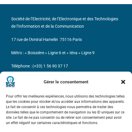
Société de l’Electricité, de l’Electronique et des Technologies
de l’Information et de la Communication
17 rue de l’Amiral Hamelin
75116 Paris
Métro : « Boissière » Ligne 6 et « Iéna » Ligne 9
Téléphone : (+33) 1 56 90 37 17
N° de SIREN : 785 393 232, Code APE : 9412Z TVA intra-
Gérer le consentement
communautaire : FR44 785 393 232
Pour offrir les meilleures expériences, nous utilisons des technologies telles
Bicentenaire des découvertes d’André-
que les cookies pour stocker et/ou accéder aux informations des appareils.
Marie Ampère
Le fait de consentir à ces technologies nous permettra de traiter des
données telles que le comportement de navigation ou les ID uniques sur ce
site. Le fait de ne pas consentir ou de retirer son consentement peut avoir
Mentions légales
un effet négatif sur certaines caractéristiques et fonctions.