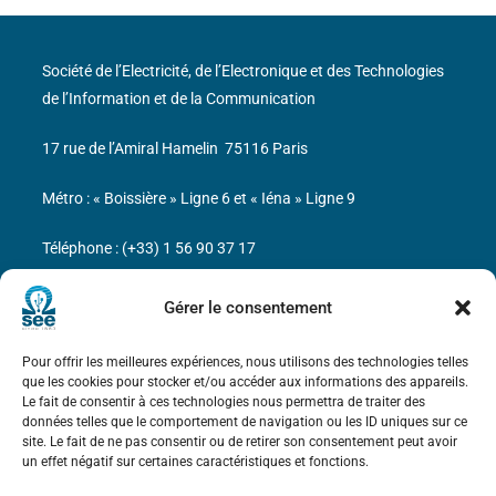
Société de l’Electricité, de l’Electronique et des Technologies
de l’Information et de la Communication
17 rue de l’Amiral Hamelin
75116 Paris
Métro : « Boissière » Ligne 6 et « Iéna » Ligne 9
Téléphone : (+33) 1 56 90 37 17
N° de SIREN : 785 393 232, Code APE : 9412Z TVA intra-
Gérer le consentement
communautaire : FR44 785 393 232
Pour offrir les meilleures expériences, nous utilisons des technologies telles
Bicentenaire des découvertes d’André-
que les cookies pour stocker et/ou accéder aux informations des appareils.
Marie Ampère
Le fait de consentir à ces technologies nous permettra de traiter des
données telles que le comportement de navigation ou les ID uniques sur ce
site. Le fait de ne pas consentir ou de retirer son consentement peut avoir
Mentions légales
un effet négatif sur certaines caractéristiques et fonctions.