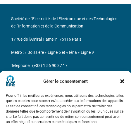
Société de l’Electricité, de l’Electronique et des Technologies
de l’Information et de la Communication
17 rue de l’Amiral Hamelin
75116 Paris
Métro : « Boissière » Ligne 6 et « Iéna » Ligne 9
Téléphone : (+33) 1 56 90 37 17
N° de SIREN : 785 393 232, Code APE : 9412Z TVA intra-
Gérer le consentement
communautaire : FR44 785 393 232
Pour offrir les meilleures expériences, nous utilisons des technologies telles
Bicentenaire des découvertes d’André-
que les cookies pour stocker et/ou accéder aux informations des appareils.
Marie Ampère
Le fait de consentir à ces technologies nous permettra de traiter des
données telles que le comportement de navigation ou les ID uniques sur ce
site. Le fait de ne pas consentir ou de retirer son consentement peut avoir
Mentions légales
un effet négatif sur certaines caractéristiques et fonctions.