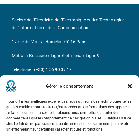
Société de l’Electricité, de l’Electronique et des Technologies
de l’Information et de la Communication
17 rue de l’Amiral Hamelin
75116 Paris
Métro : « Boissière » Ligne 6 et « Iéna » Ligne 9
Téléphone : (+33) 1 56 90 37 17
N° de SIREN : 785 393 232, Code APE : 9412Z TVA intra-
Gérer le consentement
communautaire : FR44 785 393 232
Pour offrir les meilleures expériences, nous utilisons des technologies telles
Bicentenaire des découvertes d’André-
que les cookies pour stocker et/ou accéder aux informations des appareils.
Marie Ampère
Le fait de consentir à ces technologies nous permettra de traiter des
données telles que le comportement de navigation ou les ID uniques sur ce
site. Le fait de ne pas consentir ou de retirer son consentement peut avoir
Mentions légales
un effet négatif sur certaines caractéristiques et fonctions.