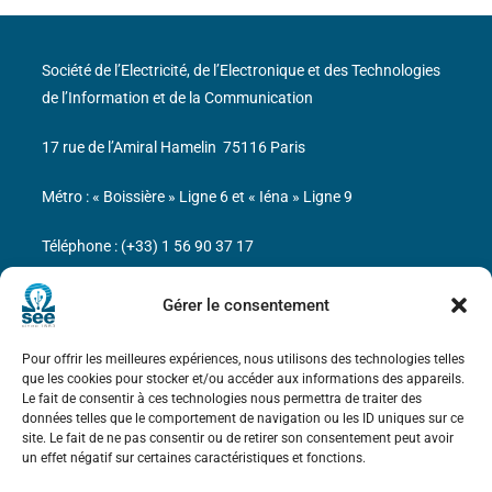
Société de l’Electricité, de l’Electronique et des Technologies
de l’Information et de la Communication
17 rue de l’Amiral Hamelin
75116 Paris
Métro : « Boissière » Ligne 6 et « Iéna » Ligne 9
Téléphone : (+33) 1 56 90 37 17
N° de SIREN : 785 393 232, Code APE : 9412Z TVA intra-
Gérer le consentement
communautaire : FR44 785 393 232
Pour offrir les meilleures expériences, nous utilisons des technologies telles
Bicentenaire des découvertes d’André-
que les cookies pour stocker et/ou accéder aux informations des appareils.
Marie Ampère
Le fait de consentir à ces technologies nous permettra de traiter des
données telles que le comportement de navigation ou les ID uniques sur ce
site. Le fait de ne pas consentir ou de retirer son consentement peut avoir
Mentions légales
un effet négatif sur certaines caractéristiques et fonctions.