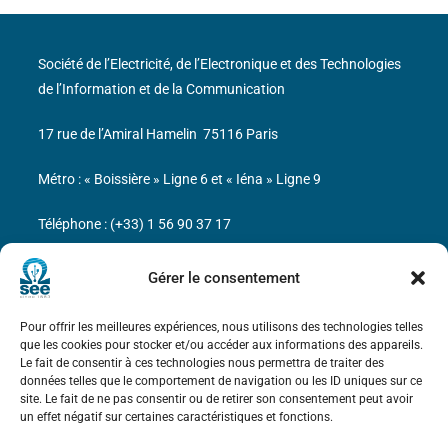
Société de l’Electricité, de l’Electronique et des Technologies
de l’Information et de la Communication
17 rue de l’Amiral Hamelin
75116 Paris
Métro : « Boissière » Ligne 6 et « Iéna » Ligne 9
Téléphone : (+33) 1 56 90 37 17
N° de SIREN : 785 393 232, Code APE : 9412Z TVA intra-
Gérer le consentement
communautaire : FR44 785 393 232
Pour offrir les meilleures expériences, nous utilisons des technologies telles
Bicentenaire des découvertes d’André-
que les cookies pour stocker et/ou accéder aux informations des appareils.
Marie Ampère
Le fait de consentir à ces technologies nous permettra de traiter des
données telles que le comportement de navigation ou les ID uniques sur ce
site. Le fait de ne pas consentir ou de retirer son consentement peut avoir
Mentions légales
un effet négatif sur certaines caractéristiques et fonctions.