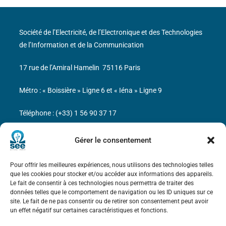
Société de l’Electricité, de l’Electronique et des Technologies
de l’Information et de la Communication
17 rue de l’Amiral Hamelin
75116 Paris
Métro : « Boissière » Ligne 6 et « Iéna » Ligne 9
Téléphone : (+33) 1 56 90 37 17
N° de SIREN : 785 393 232, Code APE : 9412Z TVA intra-
Gérer le consentement
communautaire : FR44 785 393 232
Pour offrir les meilleures expériences, nous utilisons des technologies telles
Bicentenaire des découvertes d’André-
que les cookies pour stocker et/ou accéder aux informations des appareils.
Marie Ampère
Le fait de consentir à ces technologies nous permettra de traiter des
données telles que le comportement de navigation ou les ID uniques sur ce
site. Le fait de ne pas consentir ou de retirer son consentement peut avoir
Mentions légales
un effet négatif sur certaines caractéristiques et fonctions.