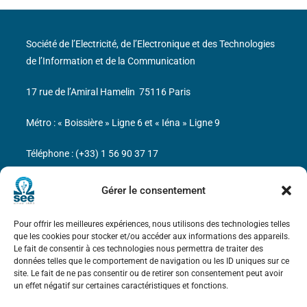
Société de l’Electricité, de l’Electronique et des Technologies
de l’Information et de la Communication
17 rue de l’Amiral Hamelin
75116 Paris
Métro : « Boissière » Ligne 6 et « Iéna » Ligne 9
Téléphone : (+33) 1 56 90 37 17
N° de SIREN : 785 393 232, Code APE : 9412Z TVA intra-
Gérer le consentement
communautaire : FR44 785 393 232
Pour offrir les meilleures expériences, nous utilisons des technologies telles
Bicentenaire des découvertes d’André-
que les cookies pour stocker et/ou accéder aux informations des appareils.
Marie Ampère
Le fait de consentir à ces technologies nous permettra de traiter des
données telles que le comportement de navigation ou les ID uniques sur ce
site. Le fait de ne pas consentir ou de retirer son consentement peut avoir
Mentions légales
un effet négatif sur certaines caractéristiques et fonctions.