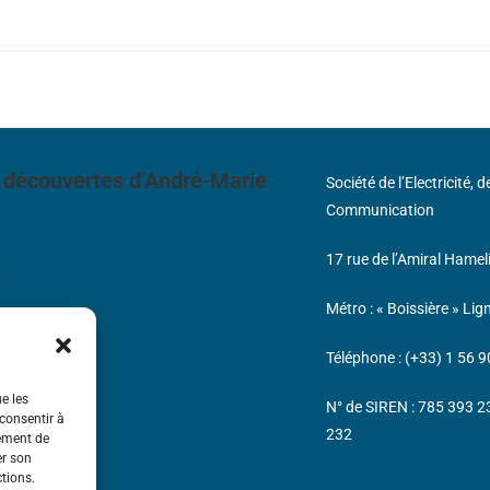
 découvertes d’André-Marie
Société de l’Electricité, 
Communication
17 rue de l’Amiral Hamel
s
Métro : « Boissière » Lig
Téléphone : (+33) 1 56 9
ue les
N° de SIREN : 785 393 
 consentir à
232
tement de
er son
ctions.