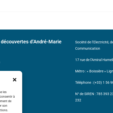
 découvertes d’André-Marie
Société de l’Electricité, 
Communication
17 rue de l’Amiral Hamel
s
Métro : « Boissière » Lig
Téléphone : (+33) 1 56 9
ue les
N° de SIREN : 785 393 
 consentir à
232
tement de
er son
ctions.