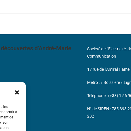
 découvertes d’André-Marie
Société de l’Electricité, 
Communication
17 rue de l’Amiral Hamel
s
Métro : « Boissière » Lig
Téléphone : (+33) 1 56 9
ue les
N° de SIREN : 785 393 
 consentir à
232
tement de
er son
ctions.