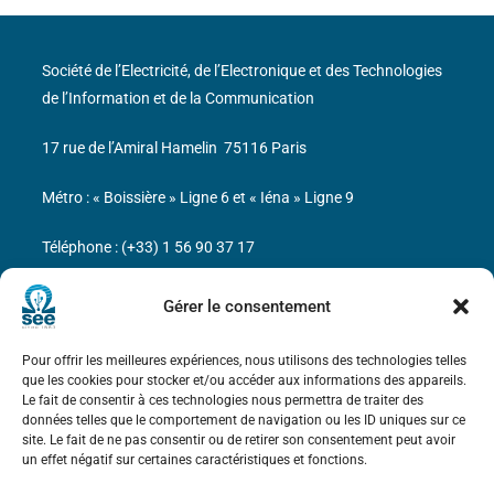
Société de l’Electricité, de l’Electronique et des Technologies
de l’Information et de la Communication
17 rue de l’Amiral Hamelin
75116 Paris
Métro : « Boissière » Ligne 6 et « Iéna » Ligne 9
Téléphone : (+33) 1 56 90 37 17
N° de SIREN : 785 393 232, Code APE : 9412Z TVA intra-
Gérer le consentement
communautaire : FR44 785 393 232
Pour offrir les meilleures expériences, nous utilisons des technologies telles
Bicentenaire des découvertes d’André-
que les cookies pour stocker et/ou accéder aux informations des appareils.
Marie Ampère
Le fait de consentir à ces technologies nous permettra de traiter des
données telles que le comportement de navigation ou les ID uniques sur ce
site. Le fait de ne pas consentir ou de retirer son consentement peut avoir
Mentions légales
un effet négatif sur certaines caractéristiques et fonctions.