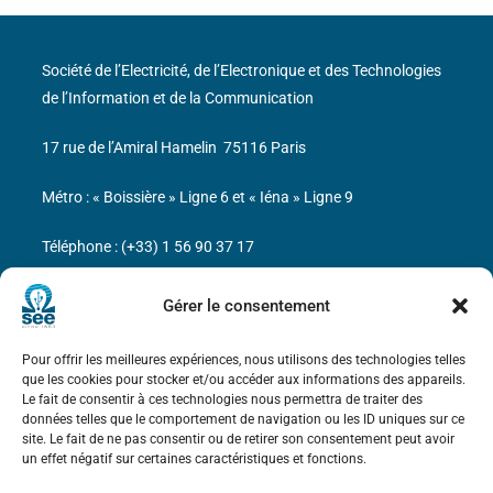
Société de l’Electricité, de l’Electronique et des Technologies
de l’Information et de la Communication
17 rue de l’Amiral Hamelin
75116 Paris
Métro : « Boissière » Ligne 6 et « Iéna » Ligne 9
Téléphone : (+33) 1 56 90 37 17
N° de SIREN : 785 393 232, Code APE : 9412Z TVA intra-
Gérer le consentement
communautaire : FR44 785 393 232
Pour offrir les meilleures expériences, nous utilisons des technologies telles
Bicentenaire des découvertes d’André-
que les cookies pour stocker et/ou accéder aux informations des appareils.
Marie Ampère
Le fait de consentir à ces technologies nous permettra de traiter des
données telles que le comportement de navigation ou les ID uniques sur ce
site. Le fait de ne pas consentir ou de retirer son consentement peut avoir
Mentions légales
un effet négatif sur certaines caractéristiques et fonctions.