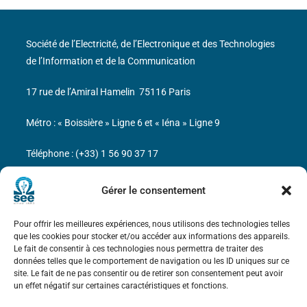
Société de l’Electricité, de l’Electronique et des Technologies
de l’Information et de la Communication
17 rue de l’Amiral Hamelin
75116 Paris
Métro : « Boissière » Ligne 6 et « Iéna » Ligne 9
Téléphone : (+33) 1 56 90 37 17
N° de SIREN : 785 393 232, Code APE : 9412Z TVA intra-
Gérer le consentement
communautaire : FR44 785 393 232
Pour offrir les meilleures expériences, nous utilisons des technologies telles
Bicentenaire des découvertes d’André-
que les cookies pour stocker et/ou accéder aux informations des appareils.
Marie Ampère
Le fait de consentir à ces technologies nous permettra de traiter des
données telles que le comportement de navigation ou les ID uniques sur ce
site. Le fait de ne pas consentir ou de retirer son consentement peut avoir
Mentions légales
un effet négatif sur certaines caractéristiques et fonctions.