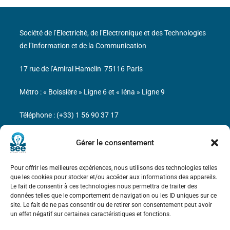
Société de l’Electricité, de l’Electronique et des Technologies
de l’Information et de la Communication
17 rue de l’Amiral Hamelin
75116 Paris
Métro : « Boissière » Ligne 6 et « Iéna » Ligne 9
Téléphone : (+33) 1 56 90 37 17
N° de SIREN : 785 393 232, Code APE : 9412Z TVA intra-
Gérer le consentement
communautaire : FR44 785 393 232
Pour offrir les meilleures expériences, nous utilisons des technologies telles
Bicentenaire des découvertes d’André-
que les cookies pour stocker et/ou accéder aux informations des appareils.
Marie Ampère
Le fait de consentir à ces technologies nous permettra de traiter des
données telles que le comportement de navigation ou les ID uniques sur ce
site. Le fait de ne pas consentir ou de retirer son consentement peut avoir
Mentions légales
un effet négatif sur certaines caractéristiques et fonctions.