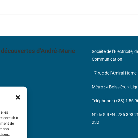
 découvertes d’André-Marie
Société de l’Electricité, 
Communication
17 rue de l’Amiral Hamel
s
Métro : « Boissière » Lig
Téléphone : (+33) 1 56 9
ue les
N° de SIREN : 785 393 
 consentir à
232
tement de
er son
ctions.