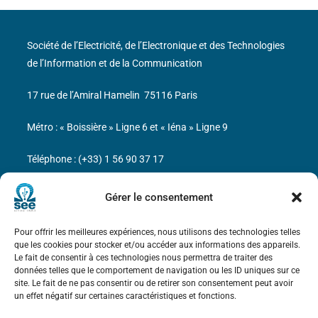
Société de l’Electricité, de l’Electronique et des Technologies
de l’Information et de la Communication
17 rue de l’Amiral Hamelin
75116 Paris
Métro : « Boissière » Ligne 6 et « Iéna » Ligne 9
Téléphone : (+33) 1 56 90 37 17
N° de SIREN : 785 393 232, Code APE : 9412Z TVA intra-
Gérer le consentement
communautaire : FR44 785 393 232
Pour offrir les meilleures expériences, nous utilisons des technologies telles
Bicentenaire des découvertes d’André-
que les cookies pour stocker et/ou accéder aux informations des appareils.
Marie Ampère
Le fait de consentir à ces technologies nous permettra de traiter des
données telles que le comportement de navigation ou les ID uniques sur ce
site. Le fait de ne pas consentir ou de retirer son consentement peut avoir
Mentions légales
un effet négatif sur certaines caractéristiques et fonctions.