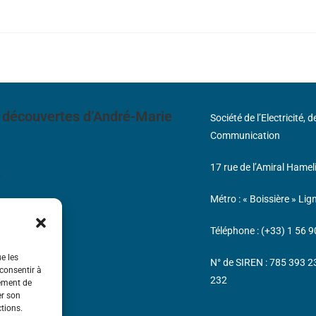
 découvertes d’André-Marie
Société de l’Electricité, 
Communication
17 rue de l’Amiral Hamel
s
Métro : « Boissière » Lig
Téléphone : (+33) 1 56 9
ue les
N° de SIREN : 785 393 
 consentir à
232
tement de
er son
ctions.