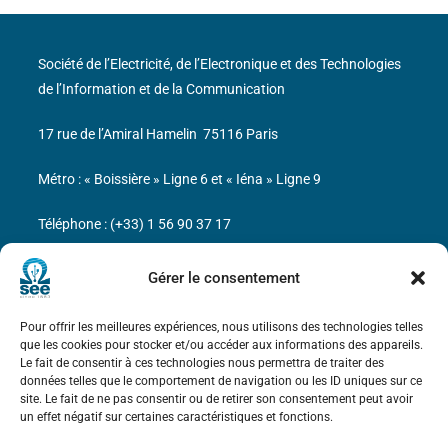
Société de l’Electricité, de l’Electronique et des Technologies
de l’Information et de la Communication
17 rue de l’Amiral Hamelin
75116 Paris
Métro : « Boissière » Ligne 6 et « Iéna » Ligne 9
Téléphone : (+33) 1 56 90 37 17
N° de SIREN : 785 393 232, Code APE : 9412Z TVA intra-
Gérer le consentement
communautaire : FR44 785 393 232
Pour offrir les meilleures expériences, nous utilisons des technologies telles
Bicentenaire des découvertes d’André-
que les cookies pour stocker et/ou accéder aux informations des appareils.
Marie Ampère
Le fait de consentir à ces technologies nous permettra de traiter des
données telles que le comportement de navigation ou les ID uniques sur ce
site. Le fait de ne pas consentir ou de retirer son consentement peut avoir
Mentions légales
un effet négatif sur certaines caractéristiques et fonctions.