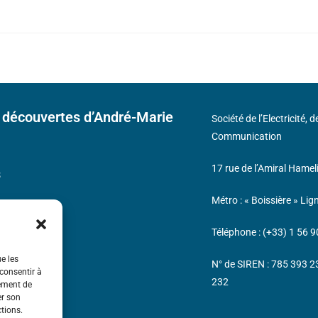
 découvertes d’André-Marie
Société de l’Electricité, 
Communication
17 rue de l’Amiral Hamel
s
Métro : « Boissière » Lig
Téléphone : (+33) 1 56 9
ue les
N° de SIREN : 785 393 
 consentir à
232
tement de
er son
ctions.