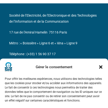
Société de l’Electricité, de l’Electronique et des Technologies
de l’Information et de la Communication
17 rue de l’Amiral Hamelin
75116 Paris
Métro : « Boissière » Ligne 6 et « Iéna » Ligne 9
Téléphone : (+33) 1 56 90 37 17
N° de SIREN : 785 393 232, Code APE : 9412Z TVA intra-
Gérer le consentement
communautaire : FR44 785 393 232
Pour offrir les meilleures expériences, nous utilisons des technologies telles
Bicentenaire des découvertes d’André-
que les cookies pour stocker et/ou accéder aux informations des appareils.
Marie Ampère
Le fait de consentir à ces technologies nous permettra de traiter des
données telles que le comportement de navigation ou les ID uniques sur ce
site. Le fait de ne pas consentir ou de retirer son consentement peut avoir
Mentions légales
un effet négatif sur certaines caractéristiques et fonctions.