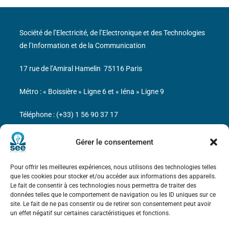
Société de l’Electricité, de l’Electronique et des Technologies
de l’Information et de la Communication
17 rue de l’Amiral Hamelin
75116 Paris
Métro : « Boissière » Ligne 6 et « Iéna » Ligne 9
Téléphone : (+33) 1 56 90 37 17
N° de SIREN : 785 393 232, Code APE : 9412Z TVA intra-
Gérer le consentement
communautaire : FR44 785 393 232
Pour offrir les meilleures expériences, nous utilisons des technologies telles
Bicentenaire des découvertes d’André-
que les cookies pour stocker et/ou accéder aux informations des appareils.
Marie Ampère
Le fait de consentir à ces technologies nous permettra de traiter des
données telles que le comportement de navigation ou les ID uniques sur ce
site. Le fait de ne pas consentir ou de retirer son consentement peut avoir
Mentions légales
un effet négatif sur certaines caractéristiques et fonctions.