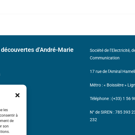
 découvertes d’André-Marie
Société de l’Electricité, 
Communication
17 rue de l’Amiral Hamel
s
Métro : « Boissière » Lig
Téléphone : (+33) 1 56 9
ue les
N° de SIREN : 785 393 
 consentir à
232
tement de
er son
ctions.