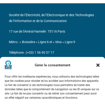
Société de l’Electricité, de l’Electronique et des Technologies
de l’Information et de la Communication
17 rue de l’Amiral Hamelin
75116 Paris
Métro : « Boissière » Ligne 6 et « Iéna » Ligne 9
Téléphone : (+33) 1 56 90 37 17
N° de SIREN : 785 393 232, Code APE : 9412Z TVA intra-
Gérer le consentement
communautaire : FR44 785 393 232
Pour offrir les meilleures expériences, nous utilisons des technologies telles
Bicentenaire des découvertes d’André-
que les cookies pour stocker et/ou accéder aux informations des appareils.
Marie Ampère
Le fait de consentir à ces technologies nous permettra de traiter des
données telles que le comportement de navigation ou les ID uniques sur ce
site. Le fait de ne pas consentir ou de retirer son consentement peut avoir
Mentions légales
un effet négatif sur certaines caractéristiques et fonctions.