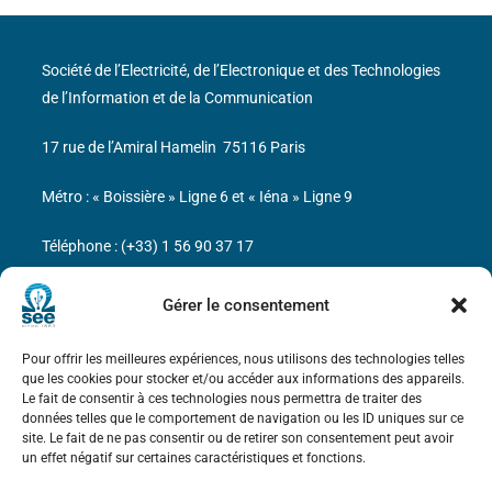
Société de l’Electricité, de l’Electronique et des Technologies
de l’Information et de la Communication
17 rue de l’Amiral Hamelin
75116 Paris
Métro : « Boissière » Ligne 6 et « Iéna » Ligne 9
Téléphone : (+33) 1 56 90 37 17
N° de SIREN : 785 393 232, Code APE : 9412Z TVA intra-
Gérer le consentement
communautaire : FR44 785 393 232
Pour offrir les meilleures expériences, nous utilisons des technologies telles
Bicentenaire des découvertes d’André-
que les cookies pour stocker et/ou accéder aux informations des appareils.
Marie Ampère
Le fait de consentir à ces technologies nous permettra de traiter des
données telles que le comportement de navigation ou les ID uniques sur ce
site. Le fait de ne pas consentir ou de retirer son consentement peut avoir
Mentions légales
un effet négatif sur certaines caractéristiques et fonctions.