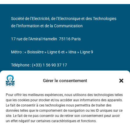
Société de l’Electricité, de l’Electronique et des Technologies
de l’Information et de la Communication
17 rue de l’Amiral Hamelin
75116 Paris
Métro : « Boissière » Ligne 6 et « Iéna » Ligne 9
Téléphone : (+33) 1 56 90 37 17
N° de SIREN : 785 393 232, Code APE : 9412Z TVA intra-
Gérer le consentement
communautaire : FR44 785 393 232
Pour offrir les meilleures expériences, nous utilisons des technologies telles
Bicentenaire des découvertes d’André-
que les cookies pour stocker et/ou accéder aux informations des appareils.
Marie Ampère
Le fait de consentir à ces technologies nous permettra de traiter des
données telles que le comportement de navigation ou les ID uniques sur ce
site. Le fait de ne pas consentir ou de retirer son consentement peut avoir
Mentions légales
un effet négatif sur certaines caractéristiques et fonctions.